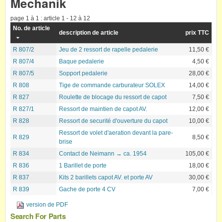
Mechanik
page 1 à 1 : article 1 - 12 à 12
No. de article
description de article
prix TTC
R 807/2
Jeu de 2 ressort de rapelle pedalerie
11,50 €
R 807/4
Baque pedalerie
4,50 €
R 807/5
Sopport pedalerie
28,00 €
R 808
Tige de commande carburateur SOLEX
14,00 €
R 827
Roulette de blocage du ressort de capot
7,50 €
R 827/1
Ressort de maintien de capot AV.
12,00 €
R 828
Ressort de securité d'ouverture du capot
10,00 €
Ressort de volet d'aeration devant la pare-
R 829
8,50 €
brise
R 834
Contact de Neimann → ca. 1954
105,00 €
R 836
1 Barillet de porte
18,00 €
R 837
Kits 2 barillets capot AV. et porte AV
30,00 €
R 839
Gache de porte 4 CV
7,00 €
version de PDF
Search For Parts