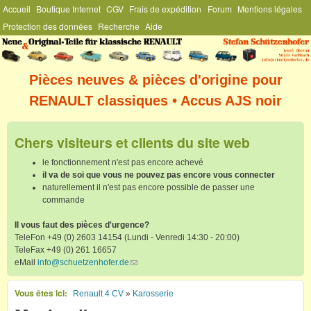
Menu Général
Accueil
Boutique Internet
CGV
Frais de expédition
Forum
Mentions légales
Aller au contenu principal
Protection des données
Recherche
Aide
Stefan
Schützenhofer
Pièces neuves & pièces d'origine pour
RENAULT classiques • Accus AJS noir
Chers visiteurs et clients du site web
le fonctionnement n'est pas encore achevé
il va de soi que vous ne pouvez pas encore vous connecter
naturellement il n'est pas encore possible de passer une
commande
Il vous faut des pièces d'urgence?
TeleFon +49 (0) 2603 14154 (Lundi - Venredi 14:30 - 20:00)
TeleFax +49 (0) 261 16657
eMail
info@schuetzenhofer.de
(link sends e-mail)
Vous êtes ici
Renault 4 CV
»
Karosserie