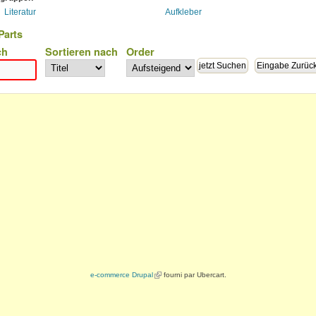
Literatur
Aufkleber
Parts
ch
Sortieren nach
Order
e-commerce Drupal
(link is external)
fourni par Ubercart.