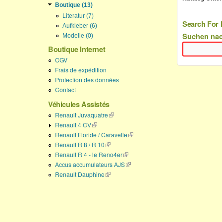
Boutique (13)
Literatur (7)
Search For 
Aufkleber (6)
Suchen na
Modelle (0)
Boutique Internet
CGV
Frais de expédition
Protection des données
Contact
Véhicules Assistés
Renault Juvaquatre
(link is external)
Renault 4 CV
(link is external)
Renault Floride / Caravelle
(link is external)
Renault R 8 / R 10
(link is external)
Renault R 4 - le Reno4er
(link is external)
Accus accumulateurs AJS
(link is external)
Renault Dauphine
(link is external)