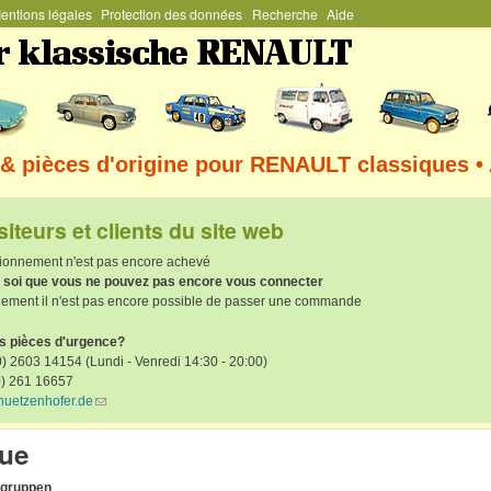
entions légales
Protection des données
Recherche
Aide
Aller au contenu principal
& pièces d'origine pour RENAULT classiques •
siteurs et clients du site web
tionnement n'est pas encore achevé
de soi que vous ne pouvez pas encore vous connecter
lement il n'est pas encore possible de passer une commande
es pièces d'urgence?
) 2603 14154 (Lundi - Venredi 14:30 - 20:00)
0) 261 16657
huetzenhofer.de
(link sends e-mail)
que
rgruppen