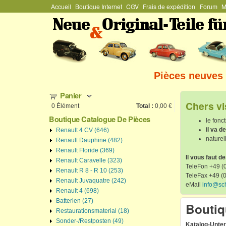
Menu Général
Accueil
Boutique Internet
CGV
Frais de expédition
Forum
M
Stefan
Schützenhofer
Pièces neuves 
Panier
Chers vi
0
Élément
Total :
0,00 €
Boutique Catalogue De Pièces
le fonc
il va 
Renault 4 CV (646)
naturel
Renault Dauphine (482)
Renault Floride (369)
Il vous faut d
Renault Caravelle (323)
TeleFon +49 (0
Renault R 8 - R 10 (253)
TeleFax +49 (
Renault Juvaquatre (242)
eMail
info@sc
Renault 4 (698)
Batterien (27)
Bouti
Restaurationsmaterial (18)
Sonder-/Restposten (49)
Katalog-Unte