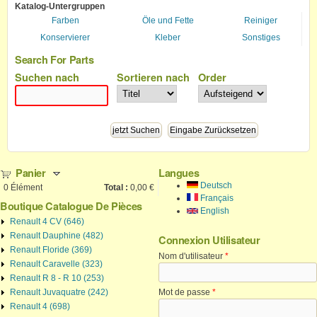
Katalog-Untergruppen
Farben
Öle und Fette
Reiniger
Konservierer
Kleber
Sonstiges
Search For Parts
Suchen nach
Sortieren nach
Order
Panier
Langues
Deutsch
0
Élément
Total :
0,00 €
Français
Boutique Catalogue De Pièces
English
Renault 4 CV (646)
Renault Dauphine (482)
Connexion Utilisateur
Renault Floride (369)
Nom d'utilisateur
*
Renault Caravelle (323)
Renault R 8 - R 10 (253)
Renault Juvaquatre (242)
Mot de passe
*
Renault 4 (698)