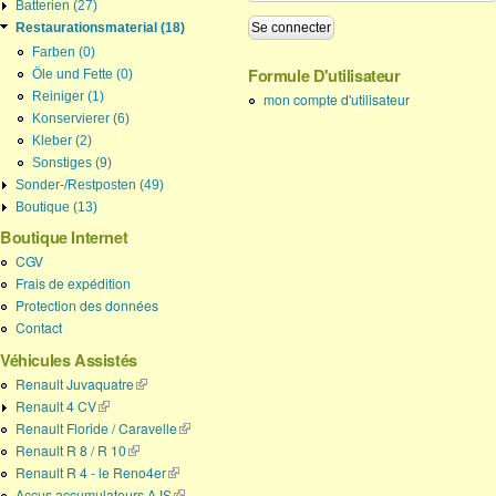
Batterien (27)
Restaurationsmaterial (18)
Farben (0)
Formule D'utilisateur
Öle und Fette (0)
Reiniger (1)
mon compte d'utilisateur
Konservierer (6)
Kleber (2)
Sonstiges (9)
Sonder-/Restposten (49)
Boutique (13)
Boutique Internet
CGV
Frais de expédition
Protection des données
Contact
Véhicules Assistés
Renault Juvaquatre
(link is external)
Renault 4 CV
(link is external)
Renault Floride / Caravelle
(link is external)
Renault R 8 / R 10
(link is external)
Renault R 4 - le Reno4er
(link is external)
Accus accumulateurs AJS
(link is external)