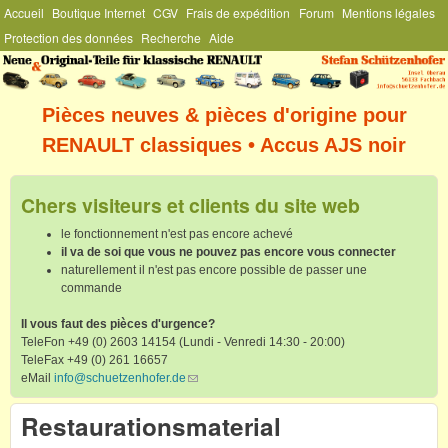
Menu Général
Accueil
Boutique Internet
CGV
Frais de expédition
Forum
Mentions légales
Aller au contenu principal
Protection des données
Recherche
Aide
Stefan
Schützenhofer
Pièces neuves & pièces d'origine pour
RENAULT classiques • Accus AJS noir
Chers visiteurs et clients du site web
le fonctionnement n'est pas encore achevé
il va de soi que vous ne pouvez pas encore vous connecter
naturellement il n'est pas encore possible de passer une
commande
Il vous faut des pièces d'urgence?
TeleFon +49 (0) 2603 14154 (Lundi - Venredi 14:30 - 20:00)
TeleFax +49 (0) 261 16657
eMail
info@schuetzenhofer.de
(link sends e-mail)
Restaurationsmaterial