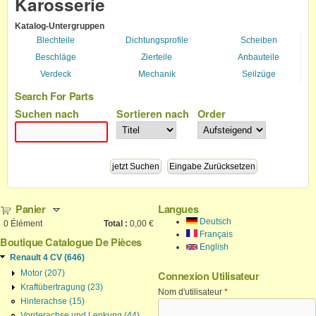
Karosserie
Katalog-Untergruppen
Blechteile
Dichtungsprofile
Scheiben
Beschläge
Zierteile
Anbauteile
Verdeck
Mechanik
Seilzüge
Search For Parts
Suchen nach
Sortieren nach
Order
Panier
Langues
Deutsch
0
Élément
Total :
0,00 €
Français
Boutique Catalogue De Pièces
English
Renault 4 CV (646)
Motor (207)
Connexion Utilisateur
Kraftübertragung (23)
Nom d'utilisateur
*
Hinterachse (15)
Vorderachse und Lenkung (44)