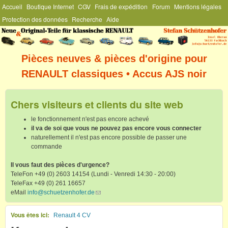
Menu Général
Accueil
Boutique Internet
CGV
Frais de expédition
Forum
Mentions légales
Aller au contenu principal
Protection des données
Recherche
Aide
Stefan
Schützenhofer
Pièces neuves & pièces d'origine pour
RENAULT classiques • Accus AJS noir
Chers visiteurs et clients du site web
le fonctionnement n'est pas encore achevé
il va de soi que vous ne pouvez pas encore vous connecter
naturellement il n'est pas encore possible de passer une
commande
Il vous faut des pièces d'urgence?
TeleFon +49 (0) 2603 14154 (Lundi - Venredi 14:30 - 20:00)
TeleFax +49 (0) 261 16657
eMail
info@schuetzenhofer.de
(link sends e-mail)
Vous êtes ici
Renault 4 CV