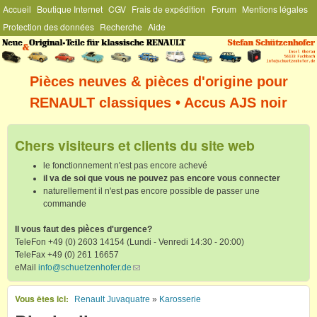
Menu Général
Accueil
Boutique Internet
CGV
Frais de expédition
Forum
Mentions légales
Aller au contenu principal
Protection des données
Recherche
Aide
Stefan
Schützenhofer
Pièces neuves & pièces d'origine pour
RENAULT classiques • Accus AJS noir
Chers visiteurs et clients du site web
le fonctionnement n'est pas encore achevé
il va de soi que vous ne pouvez pas encore vous connecter
naturellement il n'est pas encore possible de passer une
commande
Il vous faut des pièces d'urgence?
TeleFon +49 (0) 2603 14154 (Lundi - Venredi 14:30 - 20:00)
TeleFax +49 (0) 261 16657
eMail
info@schuetzenhofer.de
(link sends e-mail)
Vous êtes ici
Renault Juvaquatre
»
Karosserie