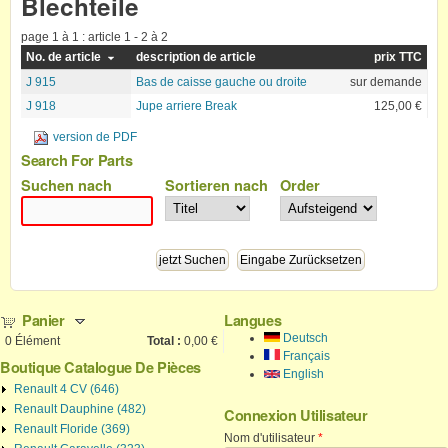
Blechteile
page 1 à 1 : article 1 - 2 à 2
No. de article
description de article
prix TTC
J 915
Bas de caisse gauche ou droite
sur demande
J 918
Jupe arriere Break
125,00 €
version de PDF
Search For Parts
Suchen nach
Sortieren nach
Order
Panier
Langues
Deutsch
0
Élément
Total :
0,00 €
Français
Boutique Catalogue De Pièces
English
Renault 4 CV (646)
Renault Dauphine (482)
Connexion Utilisateur
Renault Floride (369)
Nom d'utilisateur
*