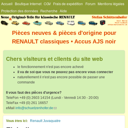
Menu Général
Accueil
Boutique Internet
CGV
Frais de expédition
Forum
Mentions légales
Aller au contenu principal
Protection des données
Recherche
Aide
Stefan
Schützenhofer
Pièces neuves & pièces d'origine pour
RENAULT classiques • Accus AJS noir
Chers visiteurs et clients du site web
le fonctionnement n'est pas encore achevé
il va de soi que vous ne pouvez pas encore vous connecter
naturellement il n'est pas encore possible de passer une
commande
Il vous faut des pièces d'urgence?
TeleFon +49 (0) 2603 14154 (Lundi - Venredi 14:30 - 20:00)
TeleFax +49 (0) 261 16657
eMail
info@schuetzenhofer.de
(link sends e-mail)
Vous êtes ici
Renault Juvaquatre