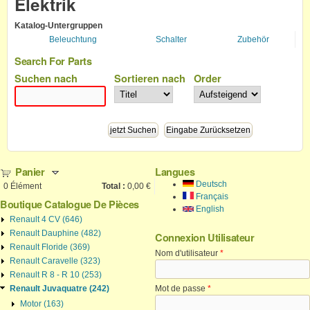
Elektrik
Katalog-Untergruppen
Beleuchtung
Schalter
Zubehör
Search For Parts
Suchen nach
Sortieren nach
Order
Panier
Langues
Deutsch
0
Élément
Total :
0,00 €
Français
Boutique Catalogue De Pièces
English
Renault 4 CV (646)
Renault Dauphine (482)
Connexion Utilisateur
Renault Floride (369)
Nom d'utilisateur
*
Renault Caravelle (323)
Renault R 8 - R 10 (253)
Renault Juvaquatre (242)
Mot de passe
*
Motor (163)