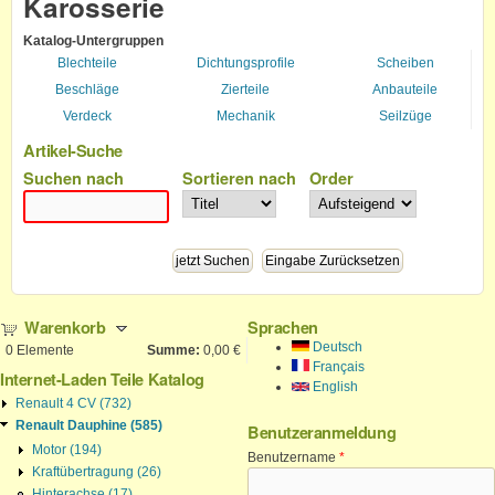
Karosserie
Katalog-Untergruppen
Blechteile
Dichtungsprofile
Scheiben
Beschläge
Zierteile
Anbauteile
Verdeck
Mechanik
Seilzüge
Artikel-Suche
Suchen nach
Sortieren nach
Order
Warenkorb
Sprachen
Deutsch
0
Elemente
Summe:
0,00 €
Français
Internet-Laden Teile Katalog
English
Renault 4 CV (732)
Renault Dauphine (585)
Benutzeranmeldung
Motor (194)
Benutzername
*
Kraftübertragung (26)
Hinterachse (17)