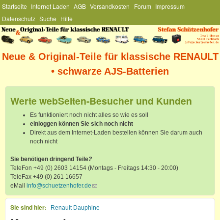
Hauptmenü
Startseite
Internet Laden
AGB
Versandkosten
Forum
Impressum
Direkt zum Inhalt
Datenschutz
Suche
Hilfe
Stefan
Schützenhofer
Neue & Original-Teile für klassische RENAULT
• schwarze AJS-Batterien
Werte webSeiten-Besucher und Kunden
Es funktioniert noch nicht alles so wie es soll
einloggen können Sie sich noch nicht
Direkt aus dem Internet-Laden bestellen können Sie darum auch
noch nicht
Sie benötigen dringend Teile
?
TeleFon +49 (0) 2603 14154 (Montags - Freitags 14:30 - 20:00)
TeleFax +49 (0) 261 16657
eMail
info@schuetzenhofer.de
(link sends e-mail)
Sie sind hier
Renault Dauphine