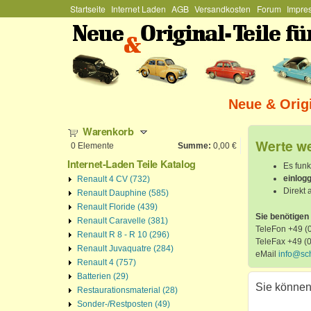
Hauptmenü
Startseite
Internet Laden
AGB
Versandkosten
Forum
Impre
Stefan
Schützenhofer
Neue & Origi
Warenkorb
Werte w
0
Elemente
Summe:
0,00 €
Internet-Laden Teile Katalog
Es funk
einlog
Renault 4 CV (732)
Direkt 
Renault Dauphine (585)
Renault Floride (439)
Sie benötigen 
Renault Caravelle (381)
TeleFon +49 (0
Renault R 8 - R 10 (296)
TeleFax +49 (
Renault Juvaquatre (284)
eMail
info@sc
Renault 4 (757)
Batterien (29)
Sie können
Restaurationsmaterial (28)
Sonder-/Restposten (49)