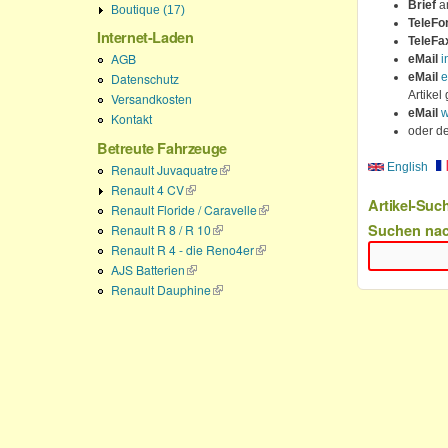
Brief
an
Boutique (17)
TeleFo
Internet-Laden
TeleFa
AGB
eMail
i
eMail
e
Datenschutz
Artikel
Versandkosten
eMail
w
Kontakt
oder d
Betreute Fahrzeuge
English
Renault Juvaquatre
(Link ist extern)
Renault 4 CV
(Link ist extern)
Artikel-Suc
Renault Floride / Caravelle
(Link ist extern)
Suchen na
Renault R 8 / R 10
(Link ist extern)
Renault R 4 - die Reno4er
(Link ist extern)
AJS Batterien
(Link ist extern)
Renault Dauphine
(Link ist extern)