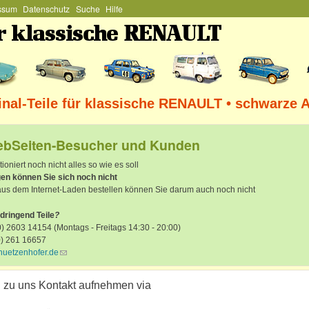
ssum
Datenschutz
Suche
Hilfe
Direkt zum Inhalt
nal-Teile für klassische RENAULT • schwarze 
ebSeiten-Besucher und Kunden
tioniert noch nicht alles so wie es soll
gen können Sie sich noch nicht
aus dem Internet-Laden bestellen können Sie darum auch noch nicht
dringend Teile
?
) 2603 14154 (Montags - Freitags 14:30 - 20:00)
0) 261 16657
huetzenhofer.de
(link sends e-mail)
 zu uns Kontakt aufnehmen via