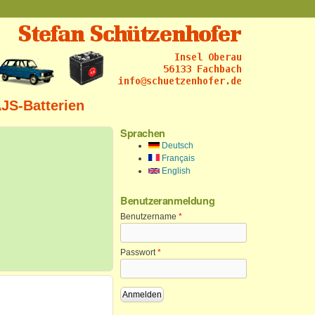
AJS-Batterien
Sprachen
Deutsch
Français
English
Benutzeranmeldung
Benutzername
*
Passwort
*