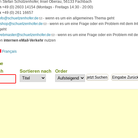
 Stefan Schützenhofer, Insel Oberau, 56133 Fachbach
n
+49 (0) 2603 14154 (Montags - Freitags 14:30 - 20:00)
x
+49 (0) 261 16657
nfo@schuetzenhofer.de
(link sends e-mail)
- wenn es um ein allgemeines Thema geht
shop@schuetzenhofer.de
(link sends e-mail)
- wenn es um eine Frage oder ein Problem mit dem In
 geht
ebmaster@schuetzenhofer.de
(link sends e-mail)
- wenn es um eine Frage oder ein Problem mit de
en
internen eMail-Verkehr
nutzen
Français
he
ch
Sortieren nach
Order