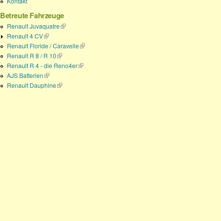
Kontakt
Betreute Fahrzeuge
Renault Juvaquatre
(Link ist extern)
Renault 4 CV
(Link ist extern)
Renault Floride / Caravelle
(Link ist extern)
Renault R 8 / R 10
(Link ist extern)
Renault R 4 - die Reno4er
(Link ist extern)
AJS Batterien
(Link ist extern)
Renault Dauphine
(Link ist extern)