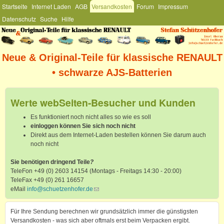
Hauptmenü
Startseite
Internet Laden
AGB
Versandkosten
Forum
Impressum
Direkt zum Inhalt
Datenschutz
Suche
Hilfe
Stefan
Schützenhofer
Neue & Original-Teile für klassische RENAULT
• schwarze AJS-Batterien
Werte webSeiten-Besucher und Kunden
Es funktioniert noch nicht alles so wie es soll
einloggen können Sie sich noch nicht
Direkt aus dem Internet-Laden bestellen können Sie darum auch
noch nicht
Sie benötigen dringend Teile
?
TeleFon +49 (0) 2603 14154 (Montags - Freitags 14:30 - 20:00)
TeleFax +49 (0) 261 16657
eMail
info@schuetzenhofer.de
(link sends e-mail)
Für Ihre Sendung berechnen wir grundsätzlich immer die günstigsten
Versandkosten - was sich aber oftmals erst beim Verpacken ergibt.