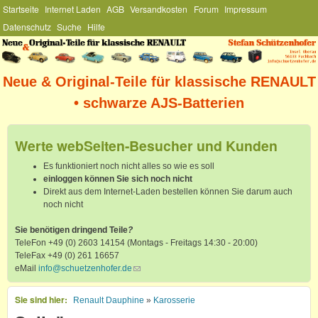
Hauptmenü
Startseite
Internet Laden
AGB
Versandkosten
Forum
Impressum
Direkt zum Inhalt
Datenschutz
Suche
Hilfe
Stefan
Schützenhofer
Neue & Original-Teile für klassische RENAULT
• schwarze AJS-Batterien
Werte webSeiten-Besucher und Kunden
Es funktioniert noch nicht alles so wie es soll
einloggen können Sie sich noch nicht
Direkt aus dem Internet-Laden bestellen können Sie darum auch
noch nicht
Sie benötigen dringend Teile
?
TeleFon +49 (0) 2603 14154 (Montags - Freitags 14:30 - 20:00)
TeleFax +49 (0) 261 16657
eMail
info@schuetzenhofer.de
(link sends e-mail)
Sie sind hier
Renault Dauphine
»
Karosserie