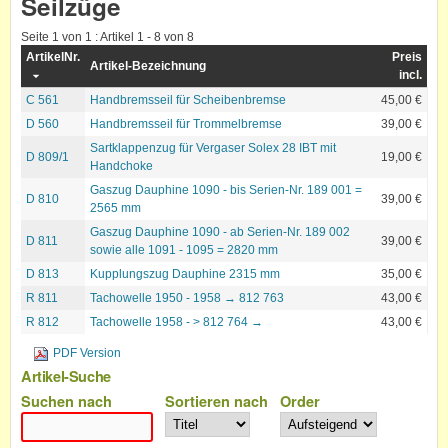
Seilzüge
Seite 1 von 1 : Artikel 1 - 8 von 8
ArtikelNr.
Preis
Artikel-Bezeichnung
incl.
C 561
Handbremsseil für Scheibenbremse
45,00 €
D 560
Handbremsseil für Trommelbremse
39,00 €
Sartklappenzug für Vergaser Solex 28 IBT mit
D 809/1
19,00 €
Handchoke
Gaszug Dauphine 1090 - bis Serien-Nr. 189 001 =
D 810
39,00 €
2565 mm
Gaszug Dauphine 1090 - ab Serien-Nr. 189 002
D 811
39,00 €
sowie alle 1091 - 1095 = 2820 mm
D 813
Kupplungszug Dauphine 2315 mm
35,00 €
R 811
Tachowelle 1950 - 1958 → 812 763
43,00 €
R 812
Tachowelle 1958 - > 812 764 →
43,00 €
PDF Version
Artikel-Suche
Suchen nach
Sortieren nach
Order