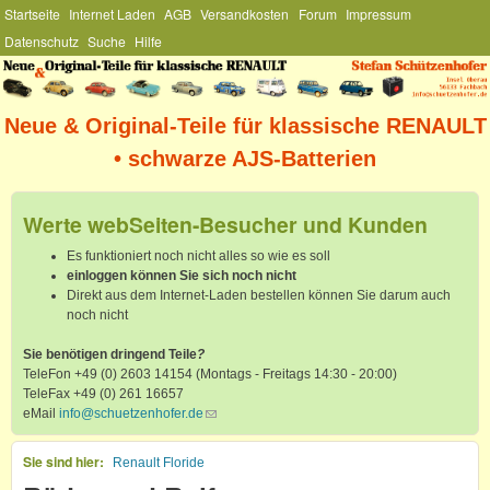
Hauptmenü
Startseite
Internet Laden
AGB
Versandkosten
Forum
Impressum
Direkt zum Inhalt
Datenschutz
Suche
Hilfe
Stefan
Schützenhofer
Neue & Original-Teile für klassische RENAULT
• schwarze AJS-Batterien
Werte webSeiten-Besucher und Kunden
Es funktioniert noch nicht alles so wie es soll
einloggen können Sie sich noch nicht
Direkt aus dem Internet-Laden bestellen können Sie darum auch
noch nicht
Sie benötigen dringend Teile
?
TeleFon +49 (0) 2603 14154 (Montags - Freitags 14:30 - 20:00)
TeleFax +49 (0) 261 16657
eMail
info@schuetzenhofer.de
(link sends e-mail)
Sie sind hier
Renault Floride