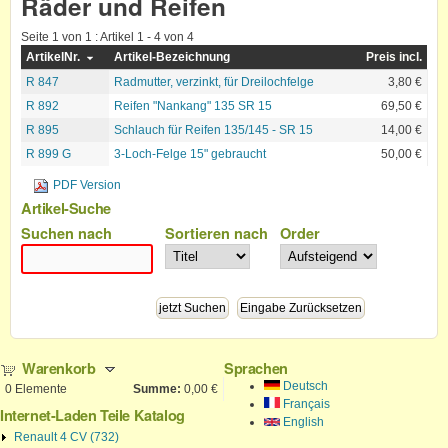
Räder und Reifen
Seite 1 von 1 : Artikel 1 - 4 von 4
ArtikelNr.
Artikel-Bezeichnung
Preis incl.
R 847
Radmutter, verzinkt, für Dreilochfelge
3,80 €
R 892
Reifen "Nankang" 135 SR 15
69,50 €
R 895
Schlauch für Reifen 135/145 - SR 15
14,00 €
R 899 G
3-Loch-Felge 15" gebraucht
50,00 €
PDF Version
Artikel-Suche
Suchen nach
Sortieren nach
Order
Warenkorb
Sprachen
Deutsch
0
Elemente
Summe:
0,00 €
Français
Internet-Laden Teile Katalog
English
Renault 4 CV (732)