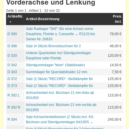
Vorderachse und Lenkung
Seite 1 von 1 : Artikel 1 - 32 von 32
ArtikelNr.
Preis
Artikel-Bezeichnung
incl.
Satz Radlager "SKF" (für eine Achse) vorne
D 300
Dauphine, Floride u. Caravelle → R1133 bis
78,00 €
Serien Nr. 20820
D 306
Satz (4 Stück) Bronzebuchsen für 2
46,00 €
Unterer Querlenker incl Silentgummilager
D 320
120,00 €
Dauphine oder Floride
D 342
Silentgummilager "klein" (Stabilisator)
14,50 €
D 343
Gummilager für Querstabilisator 12 mm
7,50 €
D 372
Satz (2 Stück) "RECORD" -Stoßdämpfer für
125,00 €
D 373
Satz (2 Stück) "RECORD" -Stoßdämpfer für
125,00 €
Achsschenkel incl. Büchsen 21 mm links ab
R 302 L
115,00 €
05/1955
Achsschenkel incl. Büchsen 21 mm rechts ab
R 302 R
115,00 €
05/1955
Satz Achsschenkelbolzen (2 Stück) incl. AS-
R 304
245,00 €
Büchsen und Silentgummilager 04/1955 →
Satz (4 Stück) Bronzebuchsen für 2 Achsschenkel