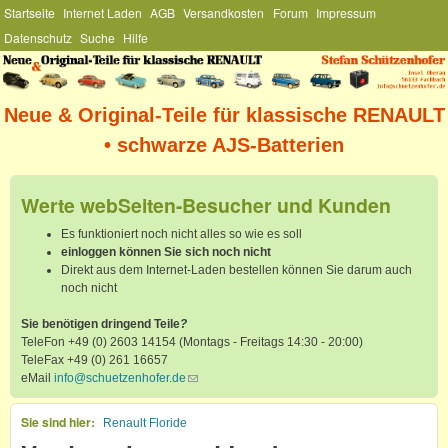
Hauptmenü
Startseite
Internet Laden
AGB
Versandkosten
Forum
Impressum
Direkt zum Inhalt
Datenschutz
Suche
Hilfe
Stefan
Schützenhofer
Neue & Original-Teile für klassische RENAULT
• schwarze AJS-Batterien
Werte webSeiten-Besucher und Kunden
Es funktioniert noch nicht alles so wie es soll
einloggen können Sie sich noch nicht
Direkt aus dem Internet-Laden bestellen können Sie darum auch
noch nicht
Sie benötigen dringend Teile
?
TeleFon +49 (0) 2603 14154 (Montags - Freitags 14:30 - 20:00)
TeleFax +49 (0) 261 16657
eMail
info@schuetzenhofer.de
(link sends e-mail)
Sie sind hier
Renault Floride