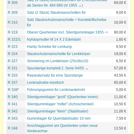
R 306
69,00 €
ab Serien-Nr. 484 680 (4/ 1955 →)
R 309
Satz (2 Stück) Staubmanschetten für
9,00 €
Satz Staubschutzmanschette + Kunststoffscheibe
R 310
16,00 €
für
R 319
Oberer Querlenker incl. Silentgummilager 1955 ->
90,00 €
R 322/1
Nylstopmutter M 14 X 2 Edelstahl
1,60 €
R 323
Hardy-Scheibe für Lenkung
9,50 €
R 324
Staubschutzmanschette für Lenkkörper
19,00 €
R 327
Simmering im Lenkkörper (25x36x10)
6,50 €
R 331
Spurstange komplett 2. Serie 04/55 →
57,00 €
R 333
Reparatursatz für eine Spurstange
43,50 €
R 337
Lenkradnabe elastisch
65,00 €
R 338*
Führungsgummi für Lenkmantelrohr
5,00 €
R 340
Silentgummilager "groß" (Querlenker innen)
11,00 €
R 341
Silentgummilager "mittel" (Achsschenkel)
10,50 €
R 342
Silentgummilager "klein" (Stabilisator)
11,00 €
R 343
Gummilager für Querstabilisator 10 mm
7,50 €
Anschlaggummi am Querlenker unten neue
R 348
13,50 €
Vorderachse