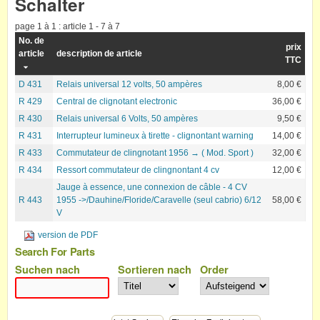
Schalter
page 1 à 1 : article 1 - 7 à 7
No. de
prix
article
description de article
TTC
D 431
Relais universal 12 volts, 50 ampères
8,00 €
R 429
Central de clignotant electronic
36,00 €
R 430
Relais universal 6 Volts, 50 ampères
9,50 €
R 431
Interrupteur lumineux à tirette - clignontant warning
14,00 €
R 433
Commutateur de clingnotant 1956 → ( Mod. Sport )
32,00 €
R 434
Ressort commutateur de clingnontant 4 cv
12,00 €
Jauge à essence, une connexion de câble - 4 CV
R 443
1955 ->/Dauhine/Floride/Caravelle (seul cabrio) 6/12
58,00 €
V
version de PDF
Search For Parts
Suchen nach
Sortieren nach
Order