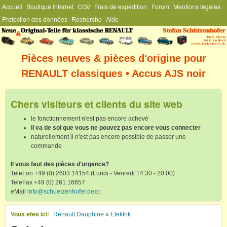
Menu Général
Accueil
Boutique Internet
CGV
Frais de expédition
Forum
Mentions légales
Aller au contenu principal
Protection des données
Recherche
Aide
Stefan
Schützenhofer
Pièces neuves & pièces d'origine pour
RENAULT classiques • Accus AJS noir
Chers visiteurs et clients du site web
le fonctionnement n'est pas encore achevé
il va de soi que vous ne pouvez pas encore vous connecter
naturellement il n'est pas encore possible de passer une
commande
Il vous faut des pièces d'urgence?
TeleFon +49 (0) 2603 14154 (Lundi - Venredi 14:30 - 20:00)
TeleFax +49 (0) 261 16657
eMail
info@schuetzenhofer.de
(link sends e-mail)
Vous êtes ici
Renault Dauphine
»
Elektrik