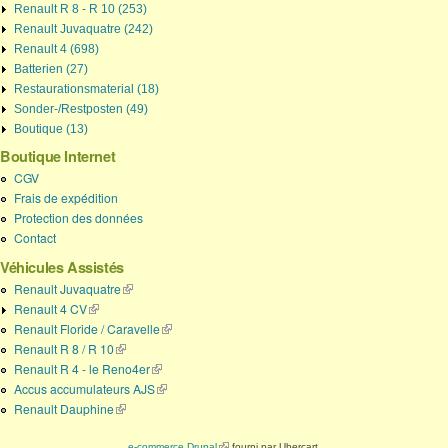
Renault R 8 - R 10 (253)
Renault Juvaquatre (242)
Renault 4 (698)
Batterien (27)
Restaurationsmaterial (18)
Sonder-/Restposten (49)
Boutique (13)
Boutique Internet
CGV
Frais de expédition
Protection des données
Contact
Véhicules Assistés
Renault Juvaquatre
(link is external)
Renault 4 CV
(link is external)
Renault Floride / Caravelle
(link is external)
Renault R 8 / R 10
(link is external)
Renault R 4 - le Reno4er
(link is external)
Accus accumulateurs AJS
(link is external)
Renault Dauphine
(link is external)
e-commerce Drupal
(link is external)
fourni par Ubercart.