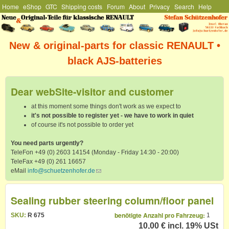
Hauptmenü
Home
eShop
GTC
Shipping costs
Forum
About
Privacy
Search
Help
Skip to main content
Stefan
Schützenhofer
New & original-parts for classic RENAULT •
black AJS-batteries
Dear webSite-visitor and customer
at this moment some things don't work as we expect to
it's not possible to register yet - we have to work in quiet
of course it's not possible to order yet
You need parts urgently?
TeleFon +49 (0) 2603 14154 (Monday - Friday 14:30 - 20:00)
TeleFax +49 (0) 261 16657
eMail
info@schuetzenhofer.de
(link sends e-mail)
Sealing rubber steering column/floor panel
benötigte Anzahl pro Fahrzeug:
SKU:
R 675
1
10,00 €
incl. 19% USt