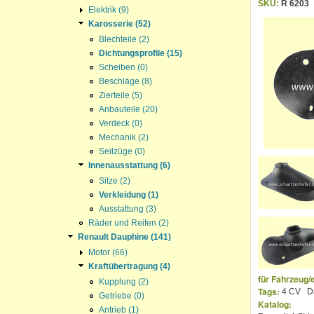
SKU:
R 6203
Elektrik (9)
Karosserie (52)
Blechteile (2)
Dichtungsprofile (15)
Scheiben (0)
Beschläge (8)
Zierteile (5)
Anbauteile (20)
Verdeck (0)
Mechanik (2)
Seilzüge (0)
Innenausstattung (6)
Sitze (2)
Verkleidung (1)
Ausstattung (3)
Räder und Reifen (2)
Renault Dauphine (141)
Motor (66)
Kraftübertragung (4)
für Fahrzeug/
Kupplung (2)
Tags:
4 CV
D
Getriebe (0)
Katalog:
Antrieb (1)