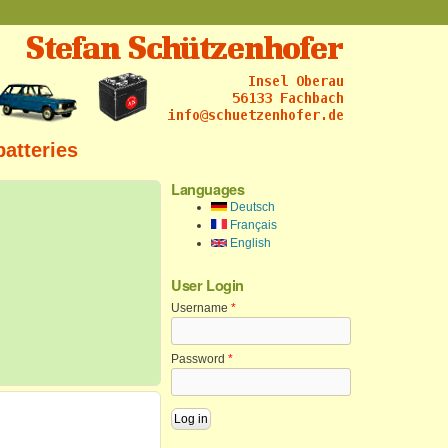
batteries
Languages
Deutsch
Français
English
User Login
Username
*
Password
*