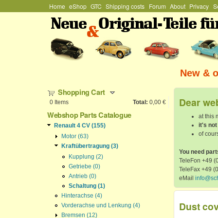
Hauptmenü
Home
eShop
GTC
Shipping costs
Forum
About
Privacy
S
Stefan
Schützenhofer
New & or
Shopping Cart
Dear web
0
Items
Total:
0,00 €
Webshop Parts Catalogue
at this
it's no
Renault 4 CV (155)
of cours
Motor (63)
Kraftübertragung (3)
You need part
Kupplung (2)
TeleFon +49 (0
Getriebe (0)
TeleFax +49 (
Antrieb (0)
eMail
info@sc
Schaltung (1)
Hinterachse (4)
Dust cov
Vorderachse und Lenkung (4)
Bremsen (12)