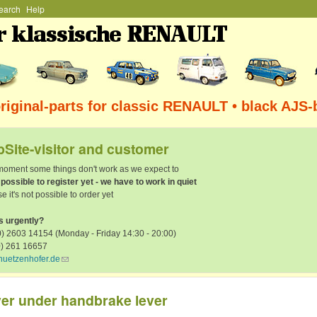
earch
Help
Skip to main content
iginal-parts for classic RENAULT • black AJS-
Site-visitor and customer
 moment some things don't work as we expect to
t possible to register yet - we have to work in quiet
e it's not possible to order yet
s urgently?
) 2603 14154 (Monday - Friday 14:30 - 20:00)
0) 261 16657
huetzenhofer.de
(link sends e-mail)
er under handbrake lever