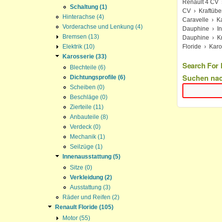
Renault 4 CV
Schaltung (1)
CV
›
Kraftübe
Hinterachse (4)
Caravelle
›
K
Vorderachse und Lenkung (4)
Dauphine
›
I
Bremsen (13)
Dauphine
›
K
Floride
›
Karo
Elektrik (10)
Karosserie (33)
Search For 
Blechteile (6)
Suchen na
Dichtungsprofile (6)
Scheiben (0)
Beschläge (0)
Zierteile (11)
Anbauteile (8)
Verdeck (0)
Mechanik (1)
Seilzüge (1)
Innenausstattung (5)
Sitze (0)
Verkleidung (2)
Ausstattung (3)
Räder und Reifen (2)
Renault Floride (105)
Motor (55)