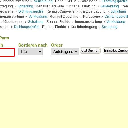
›
Innenausstattung
›
Verkleidung
Renault 4 CV
›
Karosserie
›
Dichtungsprofile
rtragung
›
Schaltung
Renault Caravelle
›
Innenausstattung
›
Verkleidung
Ren
arosserie
›
Dichtungsprofile
Renault Caravelle
›
Kraftübertragung
›
Schaltung
nnenausstattung
›
Verkleidung
Renault Dauphine
›
Karosserie
›
Dichtungsprofi
raftübertragung
›
Schaltung
Renault Floride
›
Innenausstattung
›
Verkleidung
sserie
›
Dichtungsprofile
Renault Floride
›
Kraftübertragung
›
Schaltung
Parts
ch
Sortieren nach
Order